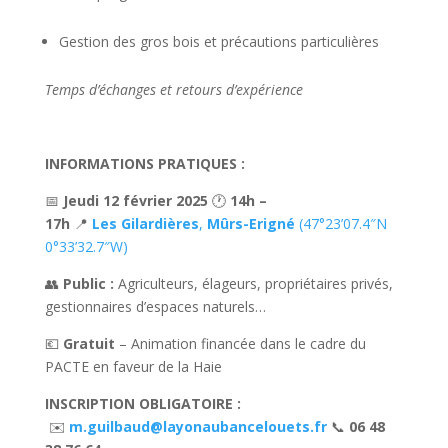
Gestion des gros bois et précautions particulières
Temps d’échanges et retours d’expérience
INFORMATIONS PRATIQUES :
📅
Jeudi 12 février 2025
🕐
14h –
17h
📍
Les Gilardières
,
Mûrs-Erigné
(47°23’07.4″N
0°33’32.7″W)
👥
Public :
Agriculteurs, élageurs, propriétaires privés,
gestionnaires d’espaces naturels…
💶
Gratuit
– Animation financée dans le cadre du
PACTE en faveur de la Haie
INSCRIPTION OBLIGATOIRE :
✉️
m.guilbaud@layonaubancelouets.fr
📞
06 48