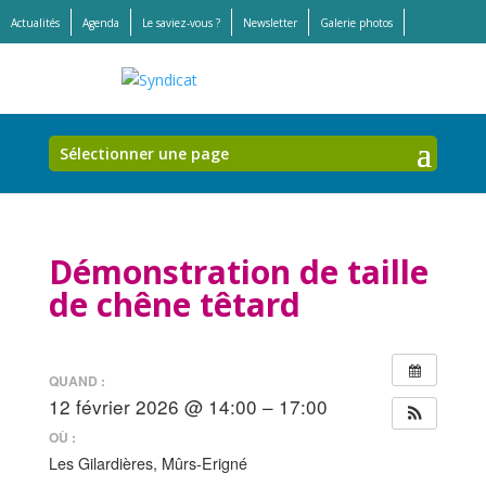
Actualités
Agenda
Le saviez-vous ?
Newsletter
Galerie photos
Offres d’emplois et stages
Sélectionner une page
Démonstration de taille
de chêne têtard
QUAND :
12 février 2026 @ 14:00 – 17:00
OÙ :
Les Gilardières, Mûrs-Erigné