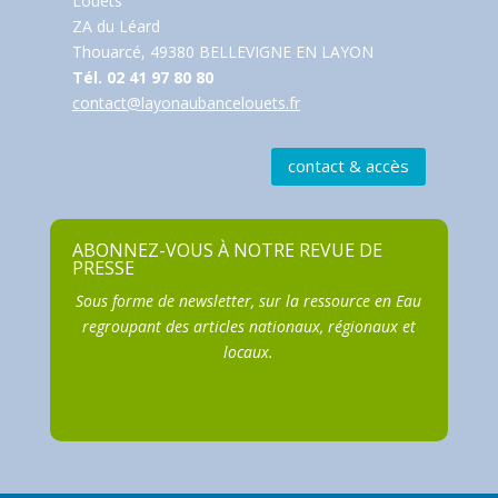
Louets
ZA du Léard
Thouarcé, 49380 BELLEVIGNE EN LAYON
Tél. 02 41 97 80 80
contact@layonaubancelouets.fr
contact & accès
S'ABONNER
ABONNEZ-VOUS À NOTRE REVUE DE
PRESSE
Sous forme de newsletter, sur la ressource en Eau
regroupant des articles nationaux, régionaux et
locaux.