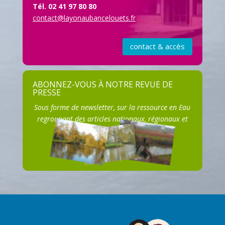
Tél. 02 41 97 80 80
contact@layonaubancelouets.fr
contact & accès
S'ABONNER
ABONNEZ-VOUS À NOTRE REVUE DE
PRESSE
Sous forme de newsletter, sur la ressource en Eau
regroupant des articles nationaux, régionaux et
locaux.