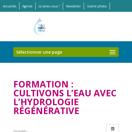
Actualités
Agenda
Le saviez-vous ?
Newsletter
Galerie photos
Offres d’emplois et stages
Sélectionner une page
FORMATION :
CULTIVONS L’EAU AVEC
L’HYDROLOGIE
RÉGÉNÉRATIVE
QUAND :