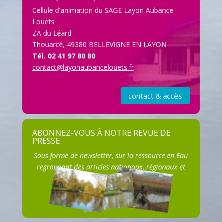
Cellule d'animation du SAGE Layon Aubance
Louets
ZA du Léard
Thouarcé, 49380 BELLEVIGNE EN LAYON
Tél. 02 41 97 80 80
contact@layonaubancelouets.fr
contact & accès
S'ABONNER
ABONNEZ-VOUS À NOTRE REVUE DE
PRESSE
Sous forme de newsletter, sur la ressource en Eau
regroupant des articles nationaux, régionaux et
locaux.