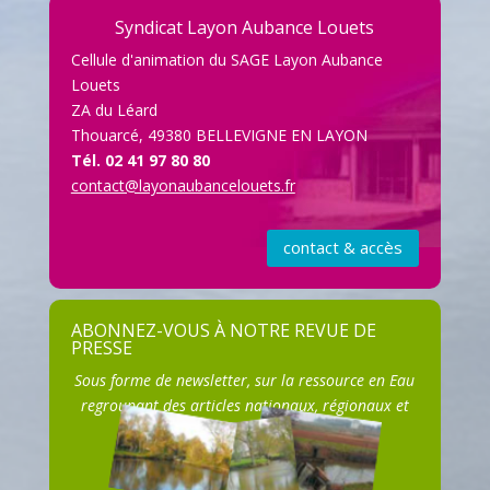
Syndicat Layon Aubance Louets
Cellule d'animation du SAGE Layon Aubance
Louets
ZA du Léard
Thouarcé, 49380 BELLEVIGNE EN LAYON
Tél. 02 41 97 80 80
contact@layonaubancelouets.fr
contact & accès
S'ABONNER
ABONNEZ-VOUS À NOTRE REVUE DE
PRESSE
Sous forme de newsletter, sur la ressource en Eau
regroupant des articles nationaux, régionaux et
locaux.