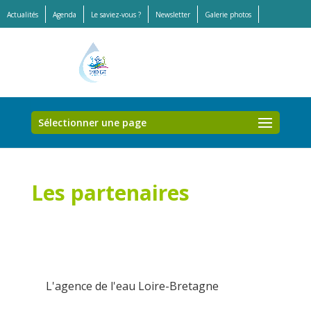
Actualités
Agenda
Le saviez-vous ?
Newsletter
Galerie photos
Offres d’emplois et stages
Sélectionner une page
Les partenaires
L'agence de l'eau Loire-Bretagne