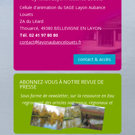
Cellule d'animation du SAGE Layon Aubance
Louets
ZA du Léard
Thouarcé, 49380 BELLEVIGNE EN LAYON
Tél. 02 41 97 80 80
contact@layonaubancelouets.fr
contact & accès
S'ABONNER
ABONNEZ-VOUS À NOTRE REVUE DE
PRESSE
Sous forme de newsletter, sur la ressource en Eau
regroupant des articles nationaux, régionaux et
locaux.