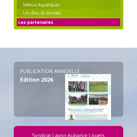
Milieux Aquatiques
Les élus du Bureau
Les partenaires
PUBLICATION ANNUELLE
Édition 2026
Syndicat Layon Aubance Louets